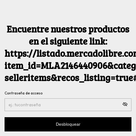
Encuentre nuestros productos
en el siguiente link:
https://listado.mercadolibre.c
item_id=MLA2146440906&catego
selleritems&recos_listing=tru
Contraseña de acceso
Desbloquear