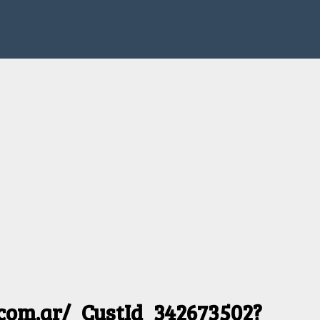
.com.ar/_CustId_342673502?