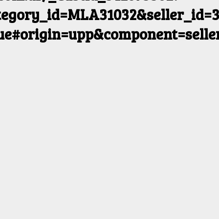
egory_id=MLA31032&seller_id=3
rue#origin=upp&component=selle