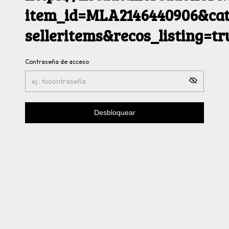
item_id=MLA2146440906&cat
selleritems&recos_listing=t
Contraseña de acceso
Desbloquear