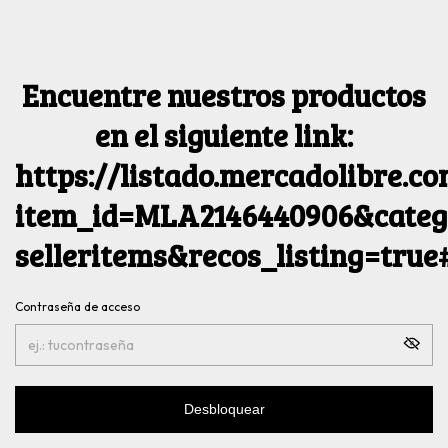
Encuentre nuestros productos
en el siguiente link:
https://listado.mercadolibre.c
item_id=MLA2146440906&catego
selleritems&recos_listing=tru
Contraseña de acceso
Desbloquear