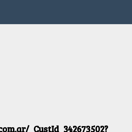
.com.ar/_CustId_342673502?