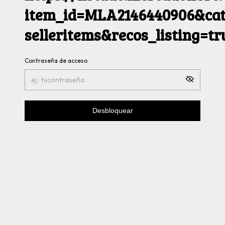
item_id=MLA2146440906&cat
selleritems&recos_listing=t
Contraseña de acceso
Desbloquear