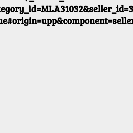
egory_id=MLA31032&seller_id=3
rue#origin=upp&component=selle