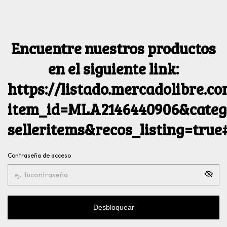
Encuentre nuestros productos
en el siguiente link:
https://listado.mercadolibre.c
item_id=MLA2146440906&catego
selleritems&recos_listing=tru
Contraseña de acceso
Desbloquear