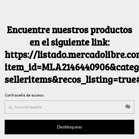
Encuentre nuestros productos
en el siguiente link:
https://listado.mercadolibre.c
item_id=MLA2146440906&catego
selleritems&recos_listing=tru
Contraseña de acceso
Desbloquear