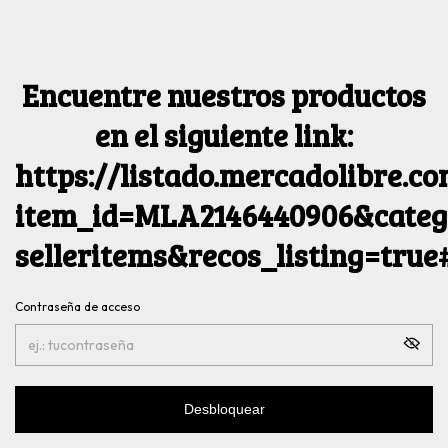
Encuentre nuestros productos
en el siguiente link:
https://listado.mercadolibre.c
item_id=MLA2146440906&catego
selleritems&recos_listing=tru
Contraseña de acceso
Desbloquear