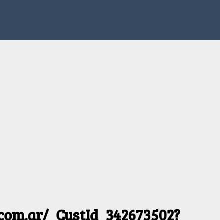
.com.ar/_CustId_342673502?