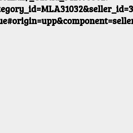
egory_id=MLA31032&seller_id=3
rue#origin=upp&component=selle