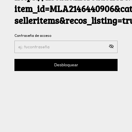
item_id=MLA2146440906&cat
selleritems&recos_listing=t
Contraseña de acceso
Desbloquear