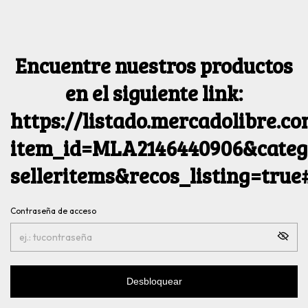
Encuentre nuestros productos
en el siguiente link:
https://listado.mercadolibre.c
item_id=MLA2146440906&catego
selleritems&recos_listing=tru
Contraseña de acceso
Desbloquear