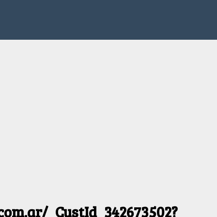
.com.ar/_CustId_342673502?