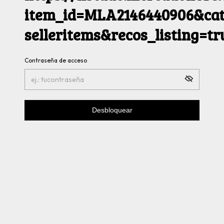
item_id=MLA2146440906&cat
selleritems&recos_listing=t
Contraseña de acceso
Desbloquear