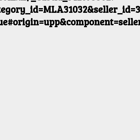
egory_id=MLA31032&seller_id=3
rue#origin=upp&component=selle