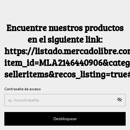
Encuentre nuestros productos
en el siguiente link:
https://listado.mercadolibre.c
item_id=MLA2146440906&catego
selleritems&recos_listing=tru
Contraseña de acceso
Desbloquear