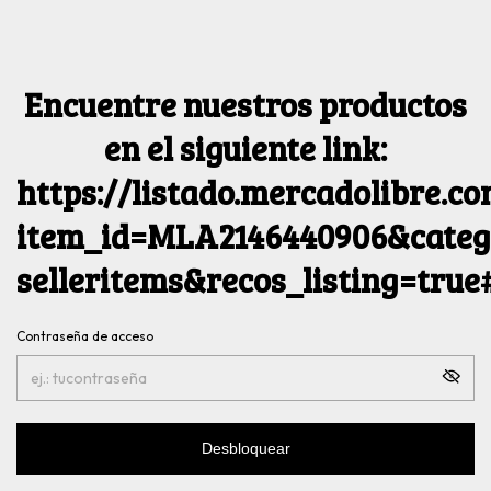
Encuentre nuestros productos
en el siguiente link:
https://listado.mercadolibre.c
item_id=MLA2146440906&catego
selleritems&recos_listing=tru
Contraseña de acceso
Desbloquear