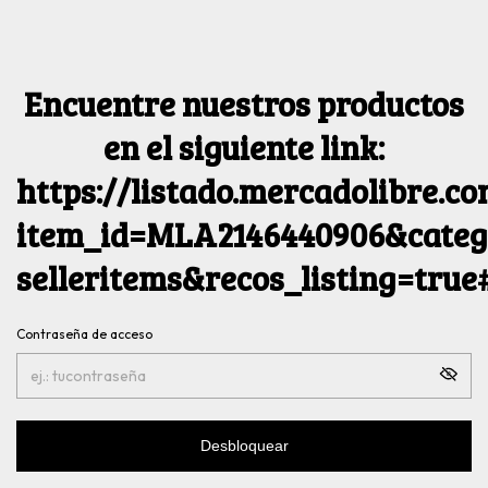
Encuentre nuestros productos
en el siguiente link:
https://listado.mercadolibre.c
item_id=MLA2146440906&catego
selleritems&recos_listing=tru
Contraseña de acceso
Desbloquear