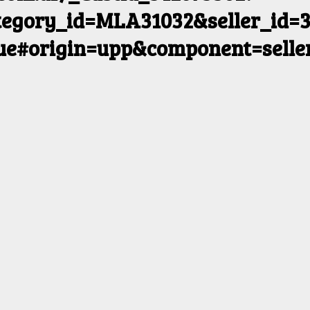
egory_id=MLA31032&seller_id=3
rue#origin=upp&component=selle