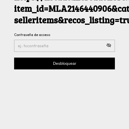
item_id=MLA2146440906&cat
selleritems&recos_listing=t
Contraseña de acceso
Desbloquear