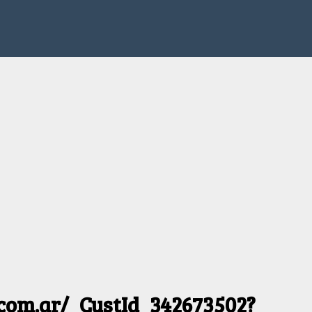
.com.ar/_CustId_342673502?