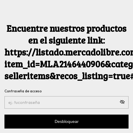
Encuentre nuestros productos
en el siguiente link:
https://listado.mercadolibre.c
item_id=MLA2146440906&catego
selleritems&recos_listing=tru
Contraseña de acceso
Desbloquear