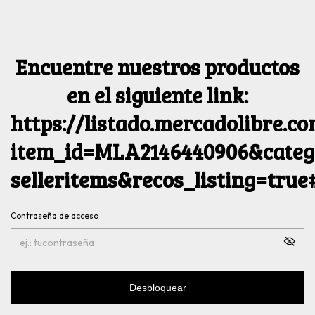
Encuentre nuestros productos
en el siguiente link:
https://listado.mercadolibre.c
item_id=MLA2146440906&catego
selleritems&recos_listing=tru
Contraseña de acceso
Desbloquear