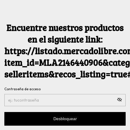
Encuentre nuestros productos
en el siguiente link:
https://listado.mercadolibre.c
item_id=MLA2146440906&catego
selleritems&recos_listing=tru
Contraseña de acceso
Desbloquear