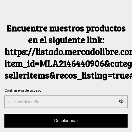
Encuentre nuestros productos
en el siguiente link:
https://listado.mercadolibre.c
item_id=MLA2146440906&catego
selleritems&recos_listing=tru
Contraseña de acceso
Desbloquear