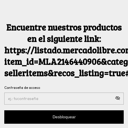
Encuentre nuestros productos
en el siguiente link:
https://listado.mercadolibre.c
item_id=MLA2146440906&catego
selleritems&recos_listing=tru
Contraseña de acceso
Desbloquear