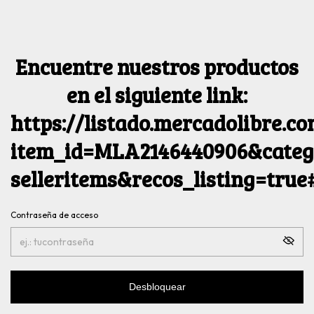
Encuentre nuestros productos
en el siguiente link:
https://listado.mercadolibre.c
item_id=MLA2146440906&catego
selleritems&recos_listing=tru
Contraseña de acceso
Desbloquear