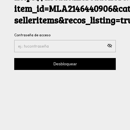
item_id=MLA2146440906&cat
selleritems&recos_listing=t
Contraseña de acceso
Desbloquear