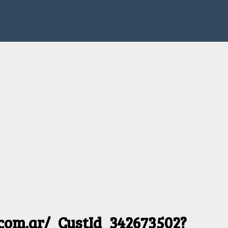
.com.ar/_CustId_342673502?