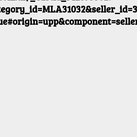
egory_id=MLA31032&seller_id=3
rue#origin=upp&component=selle