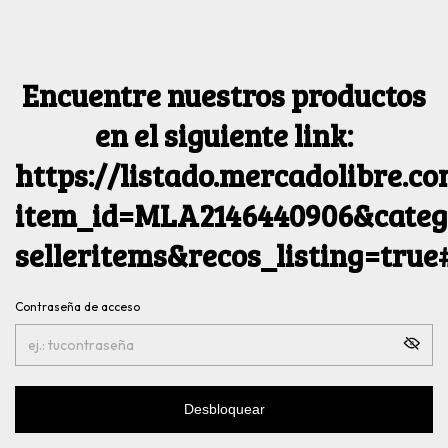
Encuentre nuestros productos
en el siguiente link:
https://listado.mercadolibre.c
item_id=MLA2146440906&catego
selleritems&recos_listing=tru
Contraseña de acceso
Desbloquear