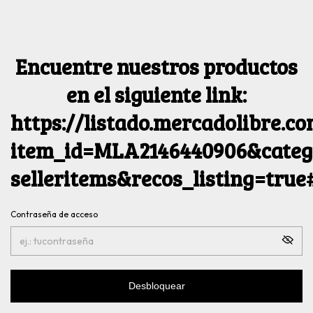
Encuentre nuestros productos
en el siguiente link:
https://listado.mercadolibre.c
item_id=MLA2146440906&catego
selleritems&recos_listing=tru
Contraseña de acceso
Desbloquear