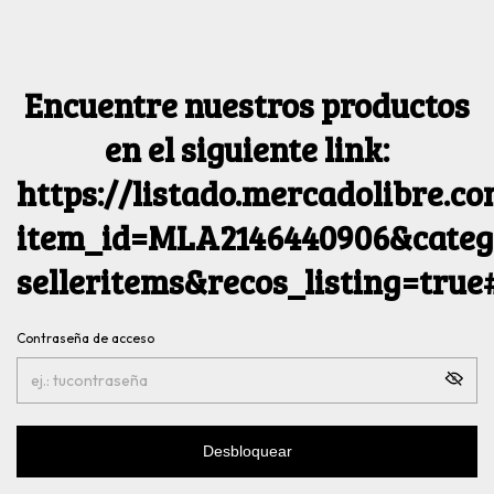
Encuentre nuestros productos
en el siguiente link:
https://listado.mercadolibre.c
item_id=MLA2146440906&catego
selleritems&recos_listing=tru
Contraseña de acceso
Desbloquear