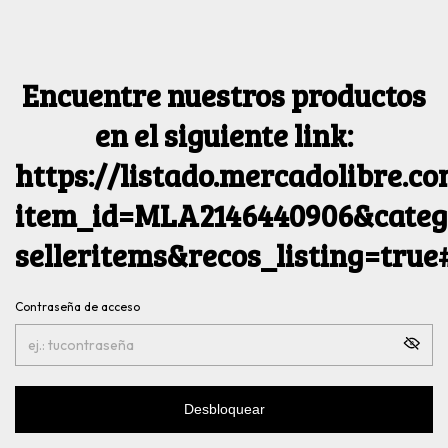
Encuentre nuestros productos
en el siguiente link:
https://listado.mercadolibre.c
item_id=MLA2146440906&catego
selleritems&recos_listing=tru
Contraseña de acceso
Desbloquear