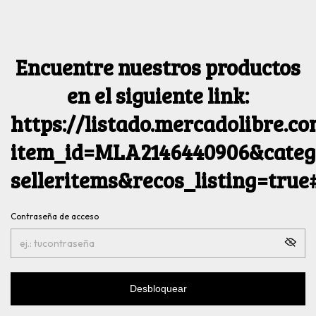
Encuentre nuestros productos
en el siguiente link:
https://listado.mercadolibre.c
item_id=MLA2146440906&catego
selleritems&recos_listing=tru
Contraseña de acceso
Desbloquear