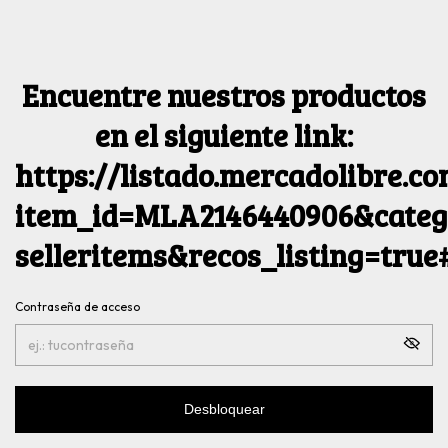
Encuentre nuestros productos
en el siguiente link:
https://listado.mercadolibre.c
item_id=MLA2146440906&catego
selleritems&recos_listing=tru
Contraseña de acceso
Desbloquear