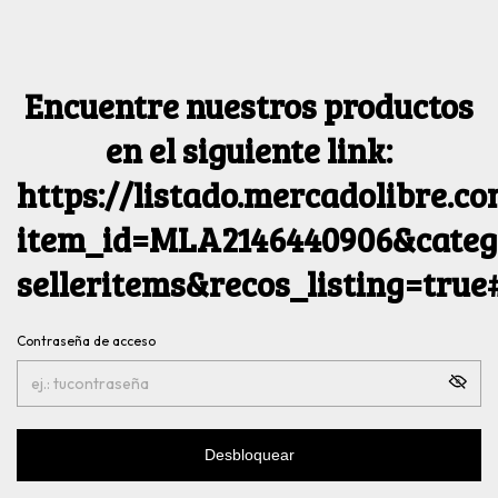
Encuentre nuestros productos
en el siguiente link:
https://listado.mercadolibre.c
item_id=MLA2146440906&catego
selleritems&recos_listing=tru
Contraseña de acceso
Desbloquear