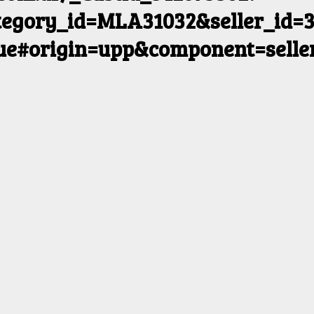
egory_id=MLA31032&seller_id=3
rue#origin=upp&component=selle