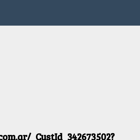
.com.ar/_CustId_342673502?