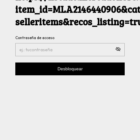
item_id=MLA2146440906&cat
selleritems&recos_listing=t
Contraseña de acceso
Desbloquear