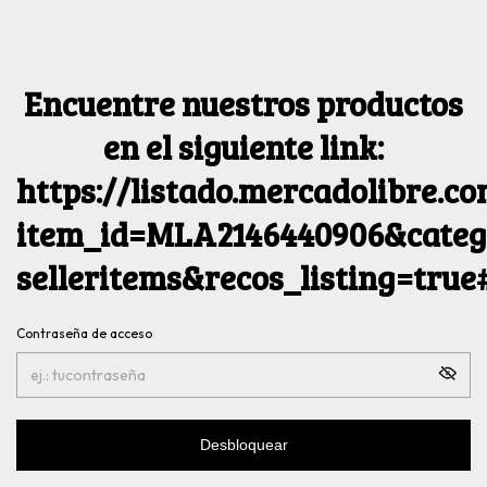
Encuentre nuestros productos
en el siguiente link:
https://listado.mercadolibre.c
item_id=MLA2146440906&catego
selleritems&recos_listing=tru
Contraseña de acceso
Desbloquear