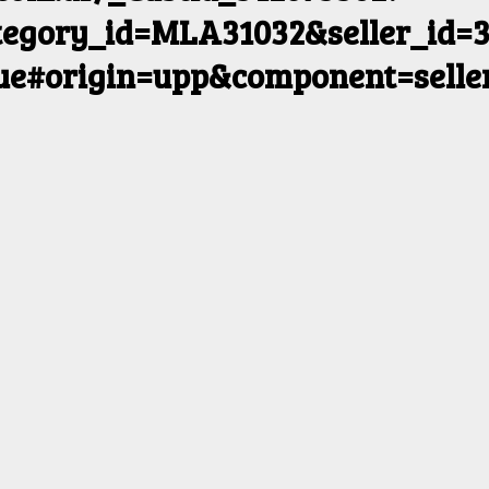
egory_id=MLA31032&seller_id=3
rue#origin=upp&component=selle