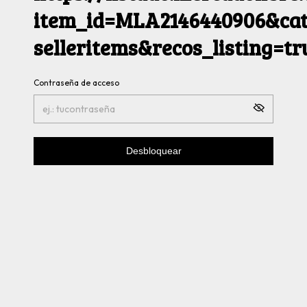
item_id=MLA2146440906&cat
selleritems&recos_listing=t
Contraseña de acceso
Desbloquear