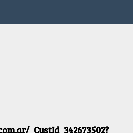
.com.ar/_CustId_342673502?