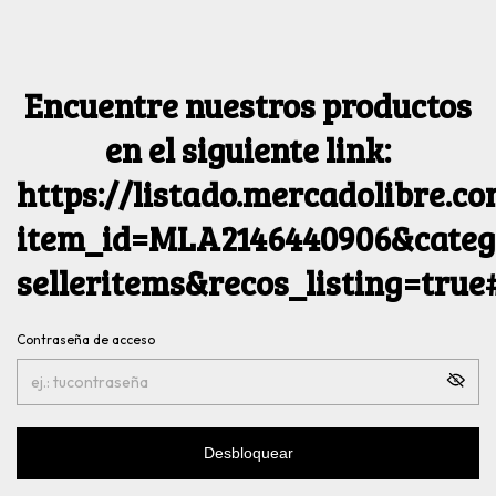
Encuentre nuestros productos
en el siguiente link:
https://listado.mercadolibre.c
item_id=MLA2146440906&catego
selleritems&recos_listing=tru
Contraseña de acceso
Desbloquear