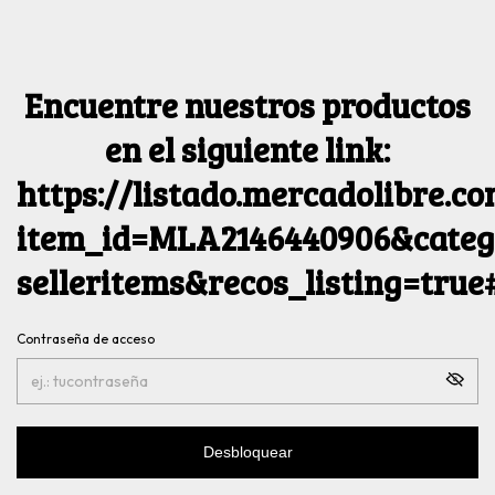
Encuentre nuestros productos
en el siguiente link:
https://listado.mercadolibre.c
item_id=MLA2146440906&catego
selleritems&recos_listing=tru
Contraseña de acceso
Desbloquear