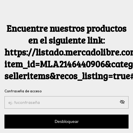
Encuentre nuestros productos
en el siguiente link:
https://listado.mercadolibre.c
item_id=MLA2146440906&catego
selleritems&recos_listing=tru
Contraseña de acceso
Desbloquear