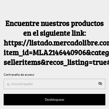
Encuentre nuestros productos
en el siguiente link:
https://listado.mercadolibre.c
item_id=MLA2146440906&catego
selleritems&recos_listing=tru
Contraseña de acceso
Desbloquear