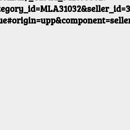
egory_id=MLA31032&seller_id=3
rue#origin=upp&component=selle