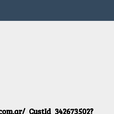
.com.ar/_CustId_342673502?