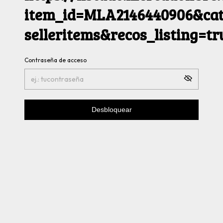
item_id=MLA2146440906&cat
selleritems&recos_listing=t
Contraseña de acceso
Desbloquear