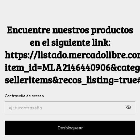
Encuentre nuestros productos
en el siguiente link:
https://listado.mercadolibre.c
item_id=MLA2146440906&catego
selleritems&recos_listing=tru
Contraseña de acceso
Desbloquear