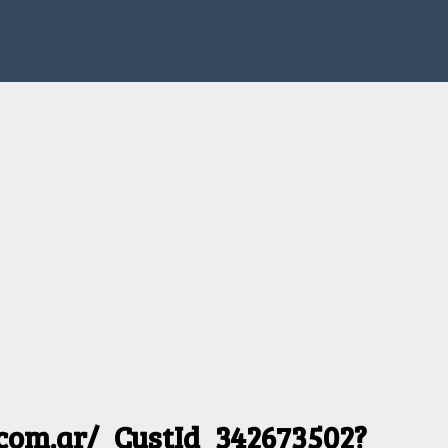
.com.ar/_CustId_342673502?