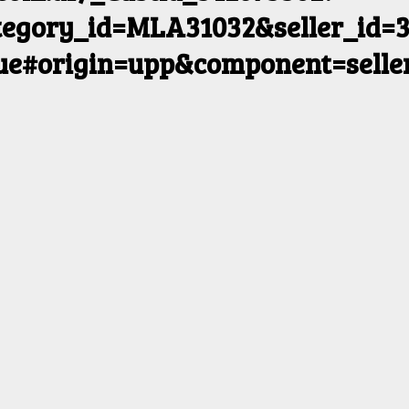
egory_id=MLA31032&seller_id=3
rue#origin=upp&component=selle