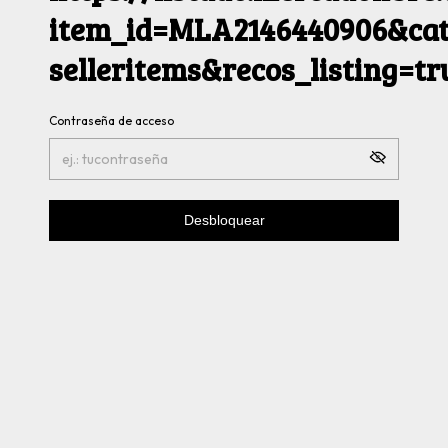
item_id=MLA2146440906&cat
selleritems&recos_listing=t
Contraseña de acceso
Desbloquear