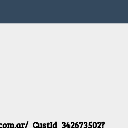
.com.ar/_CustId_342673502?