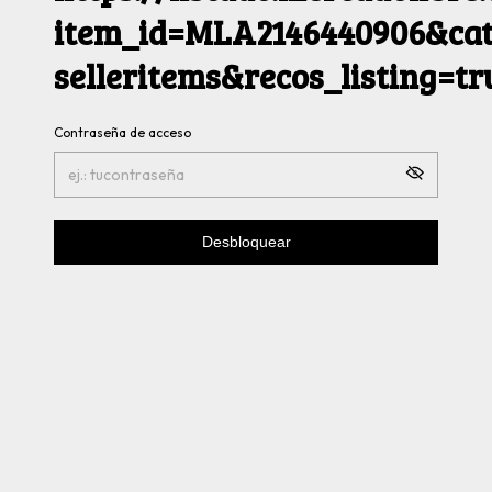
item_id=MLA2146440906&cat
selleritems&recos_listing=t
Contraseña de acceso
Desbloquear