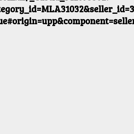
egory_id=MLA31032&seller_id=3
rue#origin=upp&component=selle