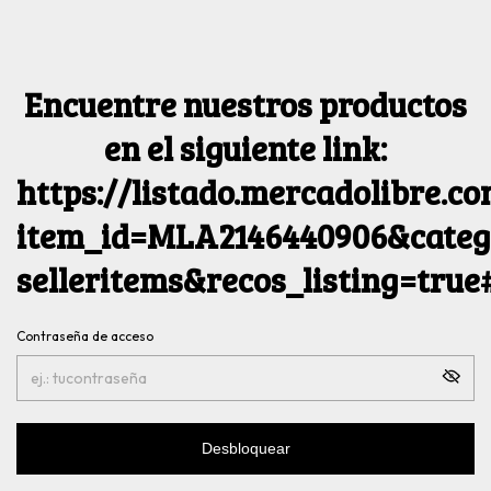
Encuentre nuestros productos
en el siguiente link:
https://listado.mercadolibre.c
item_id=MLA2146440906&catego
selleritems&recos_listing=tru
Contraseña de acceso
Desbloquear