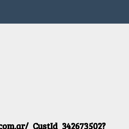
.com.ar/_CustId_342673502?