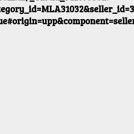
egory_id=MLA31032&seller_id=3
rue#origin=upp&component=selle