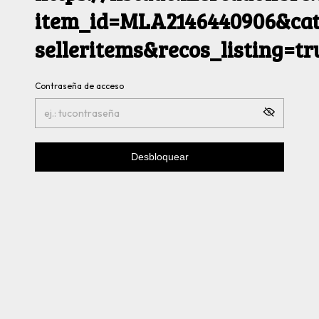
item_id=MLA2146440906&cat
selleritems&recos_listing=t
Contraseña de acceso
Desbloquear