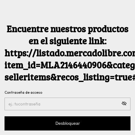
Encuentre nuestros productos
en el siguiente link:
https://listado.mercadolibre.c
item_id=MLA2146440906&catego
selleritems&recos_listing=tru
Contraseña de acceso
Desbloquear