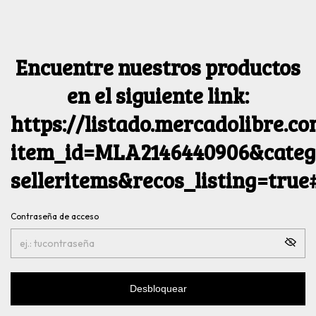
Encuentre nuestros productos
en el siguiente link:
https://listado.mercadolibre.c
item_id=MLA2146440906&catego
selleritems&recos_listing=tru
Contraseña de acceso
Desbloquear