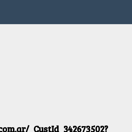
.com.ar/_CustId_342673502?