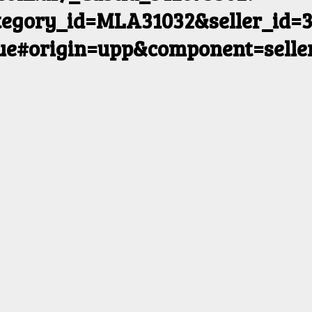
egory_id=MLA31032&seller_id=3
rue#origin=upp&component=selle