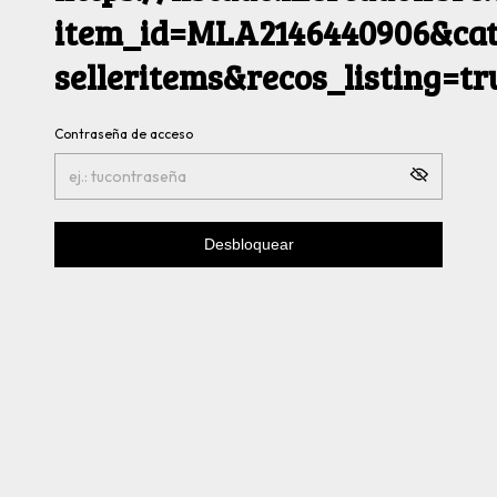
item_id=MLA2146440906&cat
selleritems&recos_listing=t
Contraseña de acceso
Desbloquear