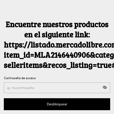
Encuentre nuestros productos
en el siguiente link:
https://listado.mercadolibre.c
item_id=MLA2146440906&catego
selleritems&recos_listing=tru
Contraseña de acceso
Desbloquear