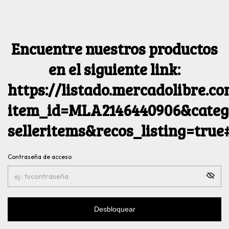
Encuentre nuestros productos
en el siguiente link:
https://listado.mercadolibre.c
item_id=MLA2146440906&catego
selleritems&recos_listing=tru
Contraseña de acceso
Desbloquear