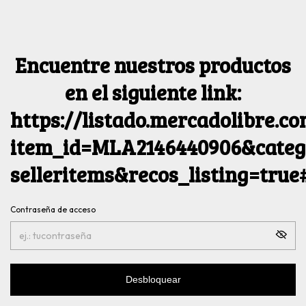
Encuentre nuestros productos
en el siguiente link:
https://listado.mercadolibre.c
item_id=MLA2146440906&catego
selleritems&recos_listing=tru
Contraseña de acceso
Desbloquear