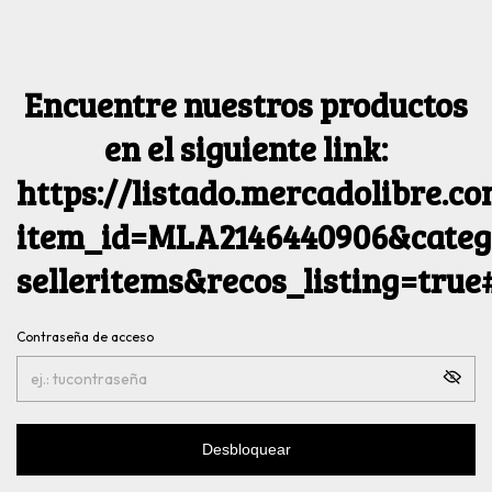
Encuentre nuestros productos
en el siguiente link:
https://listado.mercadolibre.c
item_id=MLA2146440906&catego
selleritems&recos_listing=tru
Contraseña de acceso
Desbloquear