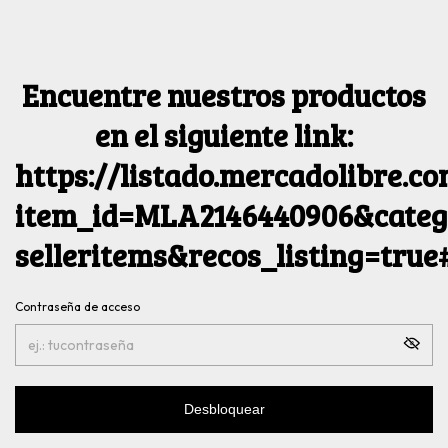
Encuentre nuestros productos
en el siguiente link:
https://listado.mercadolibre.c
item_id=MLA2146440906&catego
selleritems&recos_listing=tru
Contraseña de acceso
Desbloquear