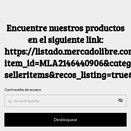
Encuentre nuestros productos
en el siguiente link:
https://listado.mercadolibre.c
item_id=MLA2146440906&catego
selleritems&recos_listing=tru
Contraseña de acceso
Desbloquear